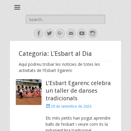
Esbart Egarenc del Social de Terrassa des de 1958
Esbart Egarenc
Search
for:
Facebook
Twitter
Googleplus
Email
YouTube
Instagram
Categoria:
L’Esbart al Dia
Aquí podreu trobar les notícies de totes les
activitats de l’Esbart Egarenc
L’Esbart Egarenc celebra
un taller de danses
tradicionals
Posted
29 de setembre de 2023
on
Els més petits han pogut aprendre
balls de l’esbart i veure com és la
indumentària tradicional