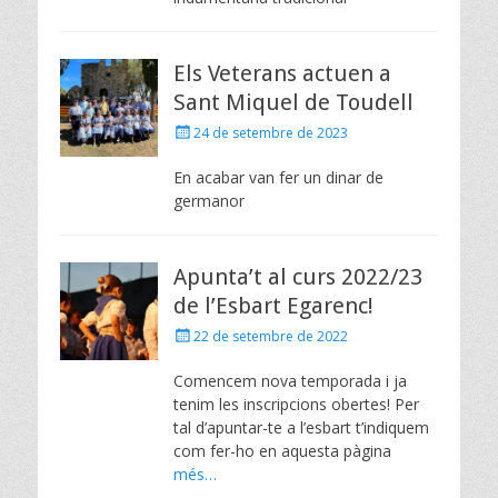
Els Veterans actuen a
Sant Miquel de Toudell
Posted
24 de setembre de 2023
on
En acabar van fer un dinar de
germanor
Apunta’t al curs 2022/23
de l’Esbart Egarenc!
Posted
22 de setembre de 2022
on
Comencem nova temporada i ja
tenim les inscripcions obertes! Per
tal d’apuntar-te a l’esbart t’indiquem
com fer-ho en aquesta pàgina
més…