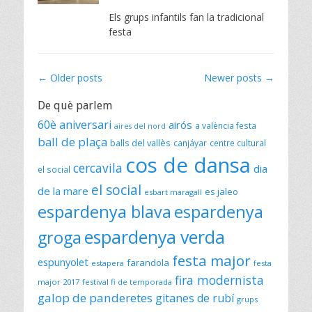
on
Els grups infantils fan la tradicional
festa
Post
←
Older posts
Newer posts
→
navigation
De què parlem
60è aniversari
airós
a valència festa
aires del nord
ball de plaça
balls del vallès
canjáyar
centre cultural
cos de dansa
cercavila
dia
el social
el social
de la mare
es jaleo
esbart maragall
espardenya blava
espardenya
espardenya verda
groga
festa major
espunyolet
farandola
estapera
festa
fira modernista
major 2017
festival fi de temporada
galop de panderetes
gitanes de rubí
grups