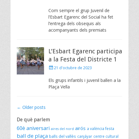
on
Com sempre el grup Juvenil de
l’Esbart Egarenc del Social ha fet
l’entrega dels obsequis als
acompanyants dels premiats
L’Esbart Egarenc participa
a la Festa del Districte 1
Posted
21 d'octubre de 2023
on
Els grups infantils i juvenil ballen a la
Plaça Vella
Post
←
Older posts
navigation
De què parlem
60è aniversari
airós
a valència festa
aires del nord
ball de plaça
balls del vallès
canjáyar
centre cultural