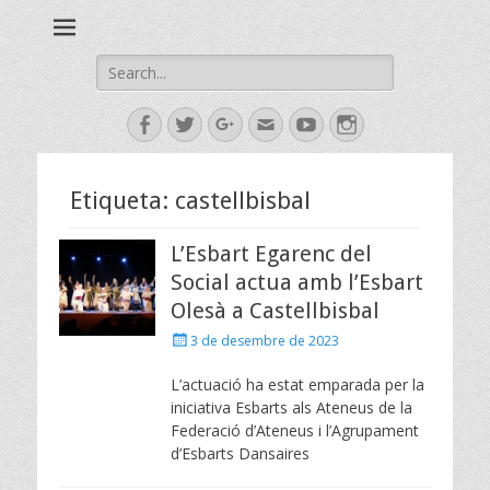
Esbart Egarenc del Social de Terrassa des de 1958
Esbart Egarenc
Search
for:
Facebook
Twitter
Googleplus
Email
YouTube
Instagram
Etiqueta:
castellbisbal
L’Esbart Egarenc del
Social actua amb l’Esbart
Olesà a Castellbisbal
Posted
3 de desembre de 2023
on
L’actuació ha estat emparada per la
iniciativa Esbarts als Ateneus de la
Federació d’Ateneus i l’Agrupament
d’Esbarts Dansaires