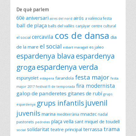
De què parlem
60è aniversari
airós
a valència festa
aires del nord
ball de plaça
balls del vallès
canjáyar
centre cultural
cos de dansa
cercavila
dia
el social
el social
de la mare
es jaleo
esbart maragall
espardenya blava
espardenya
espardenya verda
groga
festa major
espunyolet
farandola
estapera
festa
fira modernista
major 2017
festival fi de temporada
galop de panderetes
gitanes de rubí
grups
juvenil
grups infantils
espardenya
juvenils
marina
mnactec
mediterrània
nadal
plaça vella
sant miquel de toudell
pastorets
pedretes
trama
solidaritat
terrassa
teatre principal
social