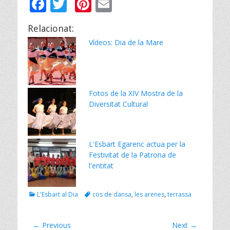
F
T
Pi
E
ac
w
nt
m
Relacionat:
e
itt
er
ai
Vídeos: Dia de la Mare
b
er
e
l
o
st
o
Fotos de la XIV Mostra de la
k
Diversitat Cultural
L'Esbart Egarenc actua per la
Festivitat de la Patrona de
l'entitat
Categories
Tags
L'Esbart al Dia
cos de dansa
,
les arenes
,
terrassa
Navegació
← Previous
Next →