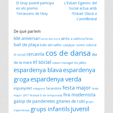
Previous
Next
El Grup Juvenil participa
L’Esbart Egarenc del
d'entrades
post:
post:
en els premis
Social actua amb
Terrassenc de l’Any
l’Esbart Olesà a
Castellbisbal
De què parlem
60è aniversari
airós
a valència festa
aires del nord
ball de plaça
balls del vallès
canjáyar
centre cultural
cos de dansa
cercavila
dia
el social
el social
de la mare
es jaleo
esbart maragall
espardenya blava
espardenya
espardenya verda
groga
festa major
espunyolet
farandola
estapera
festa
fira modernista
major 2017
festival fi de temporada
galop de panderetes
gitanes de rubí
grups
juvenil
grups infantils
espardenya