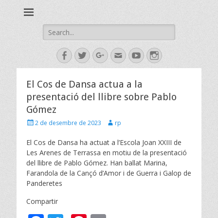
Esbart Egarenc del Social de Terrassa des de 1958
Esbart Egarenc
Search
for:
Facebook
Twitter
Googleplus
Email
YouTube
Instagram
El Cos de Dansa actua a la
presentació del llibre sobre Pablo
Gómez
Posted
Author
2 de desembre de 2023
rp
on
El Cos de Dansa ha actuat a l’Escola Joan XXIII de
Les Arenes de Terrassa en motiu de la presentació
del llibre de Pablo Gómez. Han ballat Marina,
Farandola de la Cançó d’Amor i de Guerra i Galop de
Panderetes
Compartir