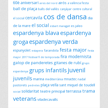
60è aniversari
airós
a valència festa
aires del nord
ball de plaça
balls del vallès
canjáyar
centre cultural
cos de dansa
cercavila
dia
el social
el social
de la mare
es jaleo
esbart maragall
espardenya blava
espardenya
espardenya verda
groga
festa major
espunyolet
farandola
estapera
festa
fira modernista
major 2017
festival fi de temporada
galop de panderetes
gitanes de rubí
grups
juvenil
grups infantils
espardenya
juvenils
marina
mnactec
mediterrània
nadal
plaça vella
sant miquel de toudell
pastorets
pedretes
trama
solidaritat
terrassa
teatre principal
social
veterans
viladecavalls