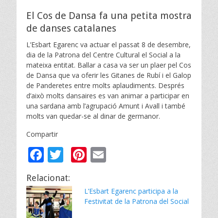
on
El Cos de Dansa fa una petita mostra
de danses catalanes
L’Esbart Egarenc va actuar el passat 8 de desembre,
dia de la Patrona del Centre Cultural el Social a la
mateixa entitat. Ballar a casa va ser un plaer pel Cos
de Dansa que va oferir les Gitanes de Rubí i el Galop
de Panderetes entre molts aplaudiments. Després
d’això molts dansaires es van animar a participar en
una sardana amb l’agrupació Amunt i Avall i també
molts van quedar-se al dinar de germanor.
Compartir
F
T
Pi
E
ac
w
nt
m
Relacionat:
e
itt
er
ai
L’Esbart Egarenc participa a la
b
er
e
l
Festivitat de la Patrona del Social
o
st