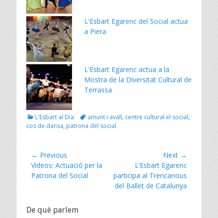
o
L'Esbart Egarenc del Social actua
k
a Piera
L'Esbart Egarenc actua a la
Mostra de la Diversitat Cultural de
Terrassa
Categories
Tags
L'Esbart al Dia
amunt i avall
,
centre cultural el social
,
cos de dansa
,
patrona del social
Navegació
← Previous
Next →
Previous
Next
Vídeos: Actuació per la
L’Esbart Egarenc
d'entrades
post:
post:
Patrona del Social
participa al Trencanous
del Ballet de Catalunya
De què parlem