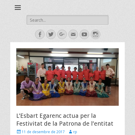
Esbart Egarenc del Social de Terrassa des de 1958
Esbart Egarenc
Search
for:
Facebook
Twitter
Googleplus
Email
YouTube
Instagram
L’Esbart Egarenc actua per la
Festivitat de la Patrona de l’entitat
Posted
Author
11 de desembre de 2017
rp