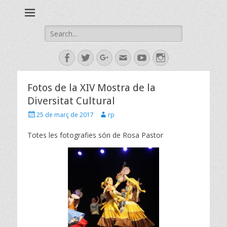
Esbart Egarenc del Social de Terrassa des de 1958
Esbart Egarenc
Search
for:
Facebook
Twitter
Googleplus
Email
YouTube
Instagram
Fotos de la XIV Mostra de la
Diversitat Cultural
Posted
Author
25 de març de 2017
rp
on
Totes les fotografies són de Rosa Pastor