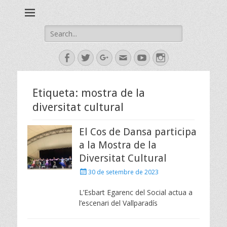
Esbart Egarenc del Social de Terrassa des de 1958
Esbart Egarenc
Search
for:
Facebook
Twitter
Googleplus
Email
YouTube
Instagram
Etiqueta:
mostra de la
diversitat cultural
El Cos de Dansa participa
a la Mostra de la
Diversitat Cultural
Posted
30 de setembre de 2023
on
L’Esbart Egarenc del Social actua a
l’escenari del Vallparadís