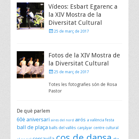
Vídeos: Esbart Egarenc a
la XIV Mostra de la
Diversitat Cultural
Posted
25 de març de 2017
on
Fotos de la XIV Mostra de
la Diversitat Cultural
Posted
25 de març de 2017
on
Totes les fotografies són de Rosa
Pastor
De què parlem
60è aniversari
airós
a valència festa
aires del nord
ball de plaça
balls del vallès
canjáyar
centre cultural
cos de dansa
cercavila