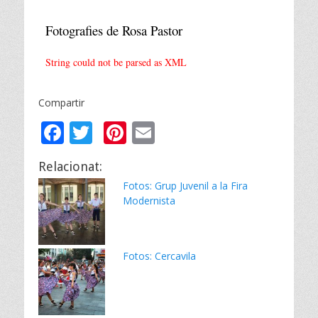
Fotografies de Rosa Pastor
String could not be parsed as XML
Compartir
F
T
Pi
E
ac
w
nt
m
Relacionat:
e
itt
er
ai
Fotos: Grup Juvenil a la Fira
b
er
e
l
Modernista
o
st
o
Fotos: Cercavila
k