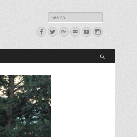
Search
for:
Facebook
Twitter
Googleplus
Email
YouTube
Instagram
Search