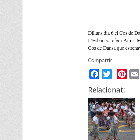
Dilluns dia 6 el Cos de Da
L’Esbart va oferir Airós, M
Cos de Dansa que estrenava
Compartir
F
T
Pi
ac
w
nt
Relacionat:
e
itt
er
b
er
e
o
st
o
k