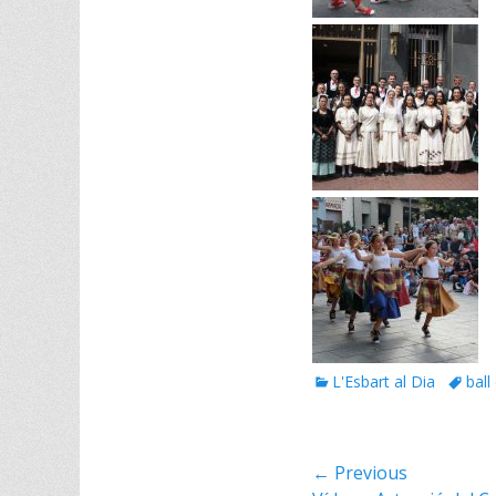
Categories
Tags
L'Esbart al Dia
ball
Navegació
← Previous