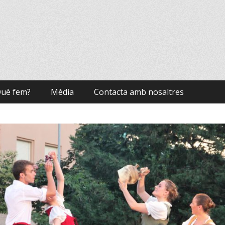
uè fem?
Mèdia
Contacta amb nosaltres