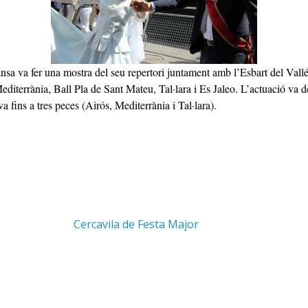
nsa va fer una mostra del seu repertori juntament amb l’Esbart del Vallé
editerrània, Ball Pla de Sant Mateu, Tal·lara i Es Jaleo. L’actuació va de
 fins a tres peces (Airós, Mediterrània i Tal·lara).
E
m
ai
l
Cercavila de Festa Major