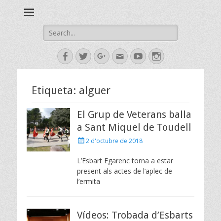
Esbart Egarenc del Social de Terrassa des de 1958
Esbart Egarenc
Search
for:
Facebook
Twitter
Googleplus
Email
YouTube
Instagram
Etiqueta:
alguer
El Grup de Veterans balla
a Sant Miquel de Toudell
Posted
2 d'octubre de 2018
on
L’Esbart Egarenc torna a estar
present als actes de l’aplec de
l’ermita
Vídeos: Trobada d’Esbarts