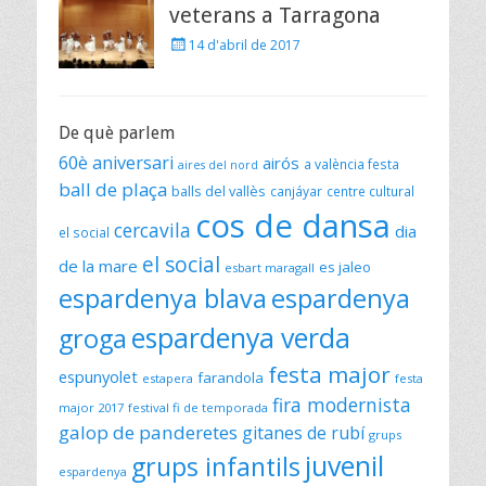
veterans a Tarragona
Posted
14 d'abril de 2017
on
De què parlem
60è aniversari
airós
a valència festa
aires del nord
ball de plaça
balls del vallès
canjáyar
centre cultural
cos de dansa
cercavila
dia
el social
el social
de la mare
es jaleo
esbart maragall
espardenya blava
espardenya
espardenya verda
groga
festa major
espunyolet
farandola
estapera
festa
fira modernista
major 2017
festival fi de temporada
galop de panderetes
gitanes de rubí
grups
juvenil
grups infantils
espardenya