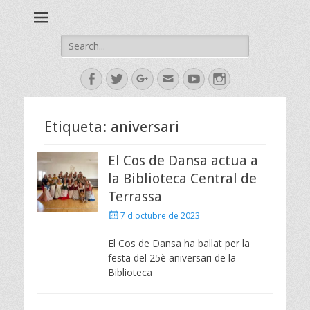
Esbart Egarenc del Social de Terrassa des de 1958
Esbart Egarenc
Search
for:
Facebook
Twitter
Googleplus
Email
YouTube
Instagram
Etiqueta:
aniversari
El Cos de Dansa actua a
la Biblioteca Central de
Terrassa
Posted
7 d'octubre de 2023
on
El Cos de Dansa ha ballat per la
festa del 25è aniversari de la
Biblioteca