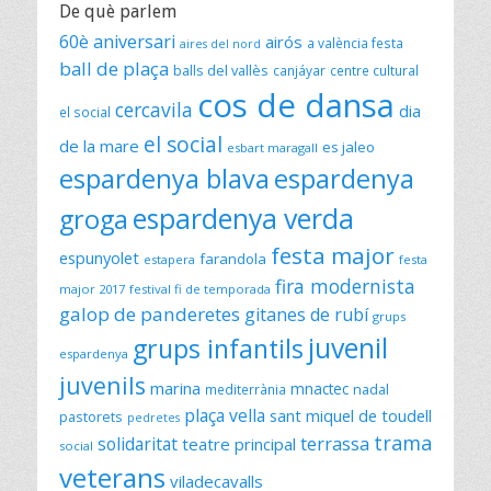
De què parlem
60è aniversari
airós
a valència festa
aires del nord
ball de plaça
balls del vallès
canjáyar
centre cultural
cos de dansa
cercavila
dia
el social
el social
de la mare
es jaleo
esbart maragall
espardenya blava
espardenya
espardenya verda
groga
festa major
espunyolet
farandola
estapera
festa
fira modernista
major 2017
festival fi de temporada
galop de panderetes
gitanes de rubí
grups
juvenil
grups infantils
espardenya
juvenils
marina
mnactec
mediterrània
nadal
plaça vella
sant miquel de toudell
pastorets
pedretes
trama
solidaritat
terrassa
teatre principal
social
veterans
viladecavalls