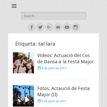
Esbart Egarenc del Social de Terrassa des de 1958
Esbart Egarenc
Search
for:
Facebook
Twitter
Googleplus
Email
YouTube
Instagram
Etiqueta:
tal·lara
Vídeos: Actuació del Cos
de Dansa a la Festa Major
Posted
6 de juliol de 2015
on
Fotos: Actaució de Festa
Major (II)
Posted
6 de juliol de 2015
on