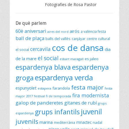
Fotografies de Rosa Pastor
De què parlem
60è aniversari
airós
a valència festa
aires del nord
ball de plaça
balls del vallès
canjáyar
centre cultural
cos de dansa
cercavila
dia
el social
el social
de la mare
es jaleo
esbart maragall
espardenya blava
espardenya
espardenya verda
groga
festa major
espunyolet
farandola
estapera
festa
fira modernista
major 2017
festival fi de temporada
galop de panderetes
gitanes de rubí
grups
juvenil
grups infantils
espardenya
juvenils
marina
mnactec
mediterrània
nadal