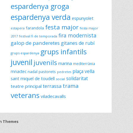
espardenya groga
espardenya verda
espunyolet
festa major
farandola
estapera
festa major
fira modernista
2017
festival fi de temporada
galop de panderetes
gitanes de rubí
grups infantils
grups espardenya
juvenil
juvenils
marina
mediterrània
plaça vella
mnactec
nadal
pastorets
pedretes
solidaritat
sant miquel de toudell
social
trama
terrassa
teatre principal
veterans
viladecavalls
h Themes