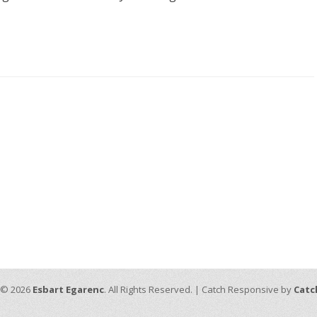
 © 2026
Esbart Egarenc
. All Rights Reserved. | Catch Responsive by
Catc