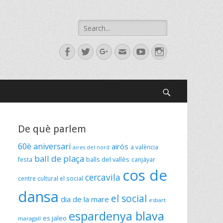
Search
for:
Facebook
Twitter
Googleplus
Email
YouTube
Instagram
Search
De què parlem
60è aniversari
airós
a valència
aires del nord
ball de plaça
festa
balls del vallès
canjáyar
cos de
cercavila
centre cultural el social
dansa
el social
dia de la mare
esbart
espardenya blava
es jaleo
maragall