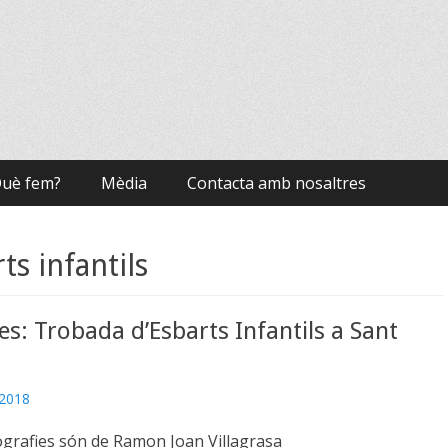
uè fem?
Mèdia
Contacta amb nosaltres
ts infantils
es: Trobada d’Esbarts Infantils a Sant
 2018
ografies són de Ramon Joan Villagrasa