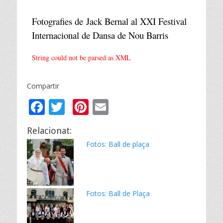
Fotografies de Jack Bernal al XXI Festival
Internacional de Dansa de Nou Barris
String could not be parsed as XML
Compartir
F
T
Pi
E
ac
w
nt
m
Relacionat:
e
itt
er
ai
Fotos: Ball de plaça
b
er
e
l
o
st
o
Fotos: Ball de Plaça
k