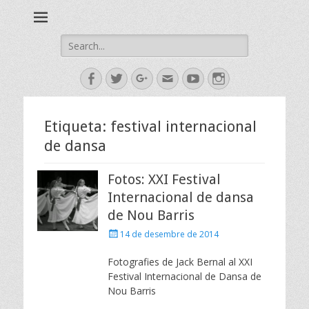
Esbart Egarenc del Social de Terrassa des de 1958
Esbart Egarenc
Search
for:
Facebook
Twitter
Googleplus
Email
YouTube
Instagram
Etiqueta:
festival internacional
de dansa
Fotos: XXI Festival
Internacional de dansa
de Nou Barris
Posted
14 de desembre de 2014
on
Fotografies de Jack Bernal al XXI
Festival Internacional de Dansa de
Nou Barris