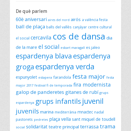
De què parlem
60è aniversari
airós
a valència festa
aires del nord
ball de plaça
balls del vallès
canjáyar
centre cultural
cos de dansa
cercavila
dia
el social
el social
de la mare
es jaleo
esbart maragall
espardenya blava
espardenya
espardenya verda
groga
festa major
espunyolet
farandola
estapera
festa
fira modernista
major 2017
festival fi de temporada
galop de panderetes
gitanes de rubí
grups
juvenil
grups infantils
espardenya
juvenils
marina
mnactec
mediterrània
nadal
plaça vella
sant miquel de toudell
pastorets
pedretes
trama
solidaritat
terrassa
teatre principal
social