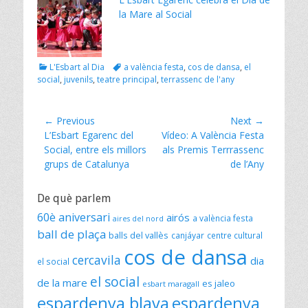
la Mare al Social
Categories
Tags
L'Esbart al Dia
a valència festa
,
cos de dansa
,
el
social
,
juvenils
,
teatre principal
,
terrassenc de l'any
Navegació
← Previous
Next →
Previous
Next
L’Esbart Egarenc del
Vídeo: A València Festa
d'entrades
post:
post:
Social, entre els millors
als Premis Terrrassenc
grups de Catalunya
de l’Any
De què parlem
60è aniversari
airós
a valència festa
aires del nord
ball de plaça
balls del vallès
canjáyar
centre cultural
cos de dansa
cercavila
dia
el social
el social
de la mare
es jaleo
esbart maragall
espardenya blava
espardenya