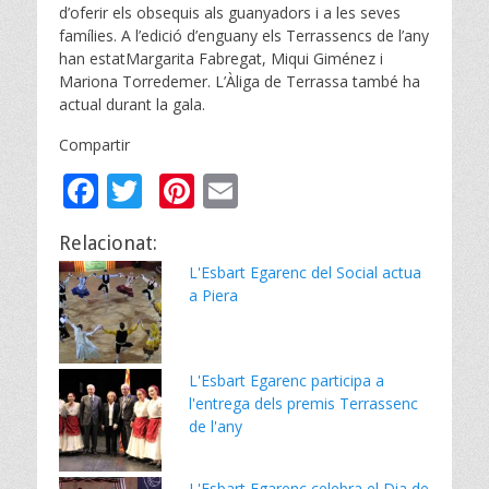
d’oferir els obsequis als guanyadors i a les seves
famílies. A l’edició d’enguany els Terrassencs de l’any
han estatMargarita Fabregat, Miqui Giménez i
Mariona Torredemer. L’Àliga de Terrassa també ha
actual durant la gala.
Compartir
F
T
Pi
E
ac
w
nt
m
Relacionat:
e
itt
er
ai
L'Esbart Egarenc del Social actua
b
er
e
l
a Piera
o
st
o
L'Esbart Egarenc participa a
k
l'entrega dels premis Terrassenc
de l'any
L'Esbart Egarenc celebra el Dia de