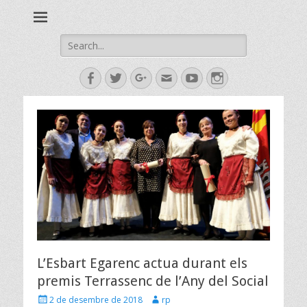
Esbart Egarenc del Social de Terrassa des de 1958
Esbart Egarenc
Search
for:
Facebook
Twitter
Googleplus
Email
YouTube
Instagram
L’Esbart Egarenc actua durant els
premis Terrassenc de l’Any del Social
Posted
Author
2 de desembre de 2018
rp