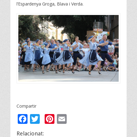
l’Espardenya Groga, Blava i Verda.
Compartir
F
T
Pi
E
ac
w
nt
m
Relacionat: