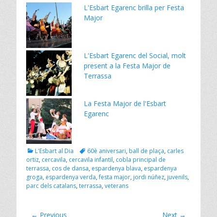
e
itt
er
ai
L'Esbart Egarenc brilla per Festa
b
er
e
l
Major
o
st
o
L'Esbart Egarenc del Social, molt
k
present a la Festa Major de
Terrassa
La Festa Major de l'Esbart
Egarenc
Categories
Tags
L'Esbart al Dia
60è aniversari
,
ball de plaça
,
carles
ortiz
,
cercavila
,
cercavila infantil
,
cobla principal de
terrassa
,
cos de dansa
,
espardenya blava
,
espardenya
groga
,
espardenya verda
,
festa major
,
jordi núñez
,
juvenils
,
parc dels catalans
,
terrassa
,
veterans
Navegació
← Previous
Next →