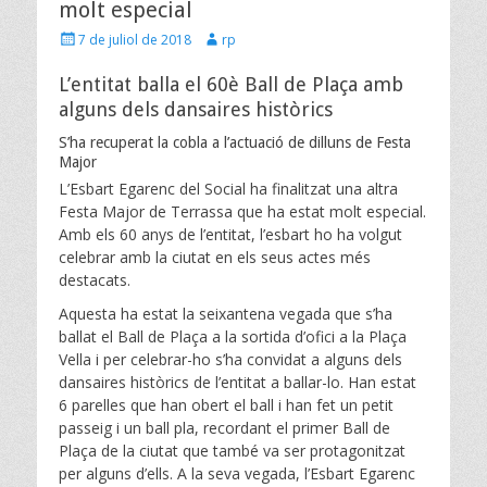
molt especial
Posted
Author
7 de juliol de 2018
rp
on
L’entitat balla el 60è Ball de Plaça amb
alguns dels dansaires històrics
S’ha recuperat la cobla a l’actuació de dilluns de Festa
Major
L’Esbart Egarenc del Social ha finalitzat una altra
Festa Major de Terrassa que ha estat molt especial.
Amb els 60 anys de l’entitat, l’esbart ho ha volgut
celebrar amb la ciutat en els seus actes més
destacats.
Aquesta ha estat la seixantena vegada que s’ha
ballat el Ball de Plaça a la sortida d’ofici a la Plaça
Vella i per celebrar-ho s’ha convidat a alguns dels
dansaires històrics de l’entitat a ballar-lo. Han estat
6 parelles que han obert el ball i han fet un petit
passeig i un ball pla, recordant el primer Ball de
Plaça de la ciutat que també va ser protagonitzat
per alguns d’ells. A la seva vegada, l’Esbart Egarenc