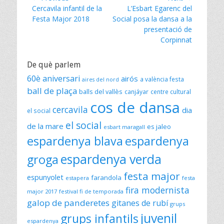
Previous
Next
Cercavila infantil de la
L’Esbart Egarenc del
d'entrades
post:
post:
Festa Major 2018
Social posa la dansa a la
presentació de
Corpinnat
De què parlem
60è aniversari
airós
a valència festa
aires del nord
ball de plaça
balls del vallès
canjáyar
centre cultural
cos de dansa
cercavila
dia
el social
el social
de la mare
es jaleo
esbart maragall
espardenya blava
espardenya
espardenya verda
groga
festa major
espunyolet
farandola
estapera
festa
fira modernista
major 2017
festival fi de temporada
galop de panderetes
gitanes de rubí
grups
juvenil
grups infantils
espardenya