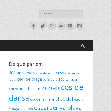
Search
for:
Facebook
Twitter
Googleplus
Email
YouTube
Instagram
Search
De què parlem
60è aniversari
airós
a valència
aires del nord
ball de plaça
festa
balls del vallès
canjáyar
cos de
cercavila
centre cultural el social
dansa
el social
dia de la mare
esbart
espardenya blava
es jaleo
maragall