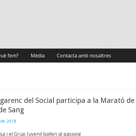
uè fem?
Mèdia
Contacta amb nosaltres
Egarenc del Social participa a la Marató de
de Sang
 de 2018
a i el Grup Juvenil ballen al passeig