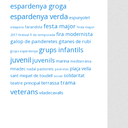
espardenya groga
espardenya verda
espunyolet
festa major
farandola
estapera
festa major
fira modernista
2017
festival fi de temporada
galop de panderetes
gitanes de rubí
grups infantils
grups espardenya
juvenil
juvenils
marina
mediterrània
plaça vella
mnactec
nadal
pastorets
pedretes
solidaritat
sant miquel de toudell
social
trama
terrassa
teatre principal
veterans
viladecavalls