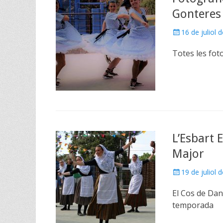
Gonteres
Posted
16 de juliol 
on
Totes les fot
L’Esbart 
Major
Posted
19 de juliol 
on
El Cos de Dan
temporada