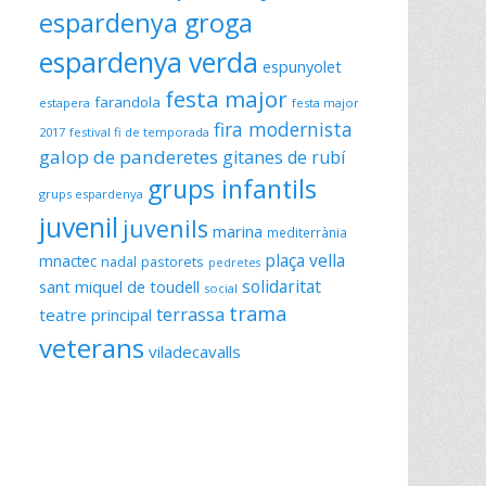
espardenya groga
espardenya verda
espunyolet
festa major
farandola
estapera
festa major
fira modernista
2017
festival fi de temporada
galop de panderetes
gitanes de rubí
grups infantils
grups espardenya
juvenil
juvenils
marina
mediterrània
plaça vella
mnactec
nadal
pastorets
pedretes
solidaritat
sant miquel de toudell
social
trama
terrassa
teatre principal
veterans
viladecavalls