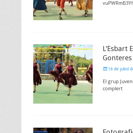
vuPWRmB3Yhtt
L’Esbart 
Gonteres
Posted
16 de juliol 
on
El grup Juven
complert
Fotografi