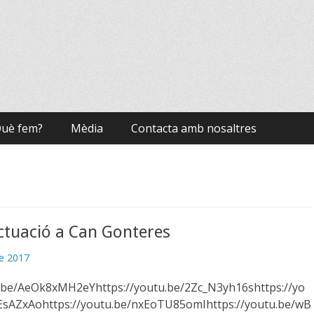
uè fem?
Mèdia
Contacta amb nosaltres
ctuació a Can Gonteres
de 2017
u.be/AeOk8xMH2eYhttps://youtu.be/2Zc_N3yh16shttps://yo
sAZxAohttps://youtu.be/nxEoTU85omIhttps://youtu.be/wB