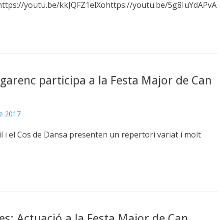
ps://youtu.be/kkJQFZ1elXohttps://youtu.be/5g8IuYdAPvA
Egarenc participa a la Festa Major de Can
de 2017
il i el Cos de Dansa presenten un repertori variat i molt
es: Actuació a la Festa Major de Can