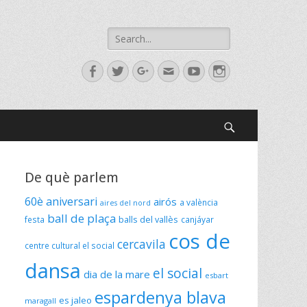
Search
for:
Facebook
Twitter
Googleplus
Email
YouTube
Instagram
Search
De què parlem
60è aniversari
airós
a valència
aires del nord
ball de plaça
festa
balls del vallès
canjáyar
cos de
cercavila
centre cultural el social
dansa
el social
dia de la mare
esbart
espardenya blava
es jaleo
maragall