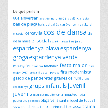
De què parlem
60è aniversari
airós
a valència festa
aires del nord
ball de plaça
balls del vallès
canjáyar
centre cultural
cos de dansa
cercavila
dia
el social
el social
de la mare
es jaleo
esbart maragall
espardenya blava
espardenya
espardenya verda
groga
festa major
espunyolet
farandola
estapera
festa
fira modernista
major 2017
festival fi de temporada
galop de panderetes
gitanes de rubí
grups
juvenil
grups infantils
espardenya
juvenils
marina
mnactec
mediterrània
nadal
plaça vella
sant miquel de toudell
pastorets
pedretes
trama
solidaritat
terrassa
teatre principal
social