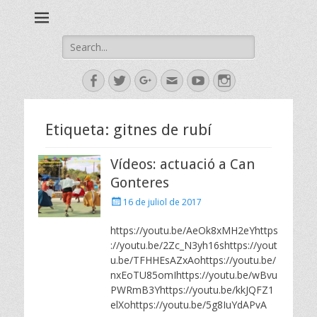
Esbart Egarenc del Social de Terrassa des de 1958
Esbart Egarenc
Search
for:
Facebook
Twitter
Googleplus
Email
YouTube
Instagram
Etiqueta:
gitnes de rubí
Vídeos: actuació a Can
Gonteres
Posted
16 de juliol de 2017
on
https://youtu.be/AeOk8xMH2eYhttps
://youtu.be/2Zc_N3yh16shttps://yout
u.be/TFHHEsAZxAohttps://youtu.be/
nxEoTU85omIhttps://youtu.be/wBvu
PWRmB3Yhttps://youtu.be/kkJQFZ1
elXohttps://youtu.be/5g8IuYdAPvA