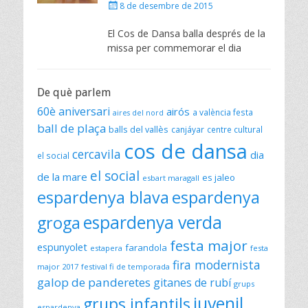
Posted
8 de desembre de 2015
on
El Cos de Dansa balla després de la
missa per commemorar el dia
De què parlem
60è aniversari
airós
a valència festa
aires del nord
ball de plaça
balls del vallès
canjáyar
centre cultural
cos de dansa
cercavila
dia
el social
el social
de la mare
es jaleo
esbart maragall
espardenya blava
espardenya
espardenya verda
groga
festa major
espunyolet
farandola
estapera
festa
fira modernista
major 2017
festival fi de temporada
galop de panderetes
gitanes de rubí
grups
juvenil
grups infantils
espardenya