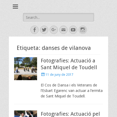
Esbart Egarenc del Social de Terrassa des de 1958
Esbart Egarenc
Search
for:
Facebook
Twitter
Googleplus
Email
YouTube
Instagram
Etiqueta:
danses de vilanova
Fotografies: Actuació a
Sant Miquel de Toudell
Posted
11 de juny de 2017
on
El Cos de Dansa i els Veterans de
l’Esbart Egarenc van actuar a l’ermita
de Sant Miquel de Toudell.
Fotografies: Actuació pel