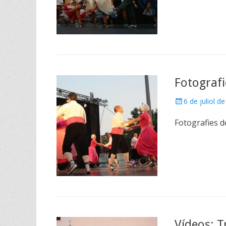
Fotografi
Posted
6 de juliol d
on
Fotografies d
Vídeos: T