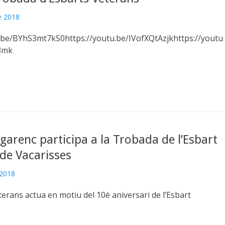
e 2018
u.be/BYhS3mt7kS0https://youtu.be/IVofXQtAzjkhttps://youtu
3mk
Egarenc participa a la Trobada de l’Esbart
de Vacarisses
 2018
terans actua en motiu del 10è aniversari de l’Esbart