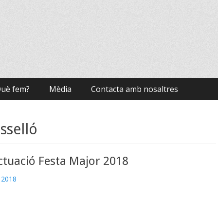
uè fem?
Mèdia
Contacta amb nosaltres
sselló
ctuació Festa Major 2018
e 2018