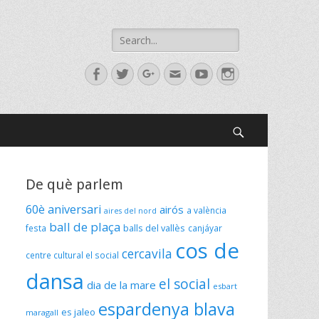
Search
for:
Facebook
Twitter
Googleplus
Email
YouTube
Instagram
Search
De què parlem
60è aniversari
airós
a valència
aires del nord
ball de plaça
festa
balls del vallès
canjáyar
cos de
cercavila
centre cultural el social
dansa
el social
dia de la mare
esbart
espardenya blava
es jaleo
maragall