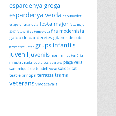
espardenya groga
espardenya verda
espunyolet
festa major
farandola
estapera
festa major
fira modernista
2017
festival fi de temporada
galop de panderetes
gitanes de rubí
grups infantils
grups espardenya
juvenil
juvenils
marina
mediterrània
plaça vella
mnactec
nadal
pastorets
pedretes
solidaritat
sant miquel de toudell
social
trama
terrassa
teatre principal
veterans
viladecavalls