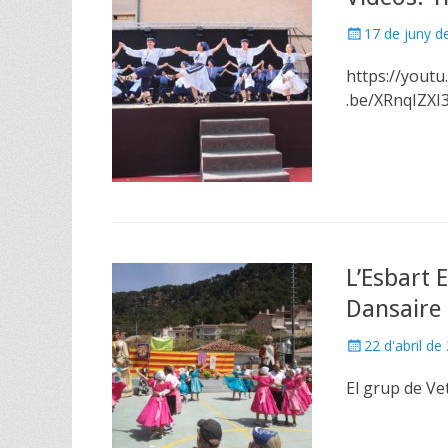
Posted
17 de juny d
on
https://yout
.be/XRnqIZXI
L’Esbart 
Dansaire 
Posted
22 d'abril de
on
El grup de Ve