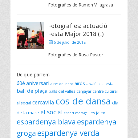
Fotografies de Ramon Villagrasa
Fotografies: actuació
Festa Major 2018 (I)
Posted
6 de juliol de 2018
on
Fotografies de Rosa Pastor
De què parlem
60è aniversari
airós
a valència festa
aires del nord
ball de plaça
balls del vallès
canjáyar
centre cultural
cos de dansa
cercavila
dia
el social
el social
de la mare
es jaleo
esbart maragall
espardenya blava
espardenya
espardenya verda
groga