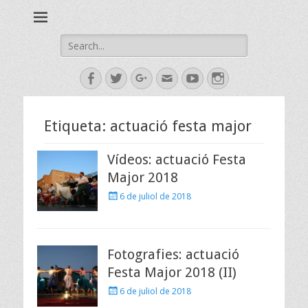
Esbart Egarenc del Social de Terrassa des de 1958
Esbart Egarenc
Search
for:
Facebook
Twitter
Googleplus
Email
YouTube
Instagram
Etiqueta:
actuació festa major
Vídeos: actuació Festa
Major 2018
Posted
6 de juliol de 2018
on
Fotografies: actuació
Festa Major 2018 (II)
Posted
6 de juliol de 2018
on