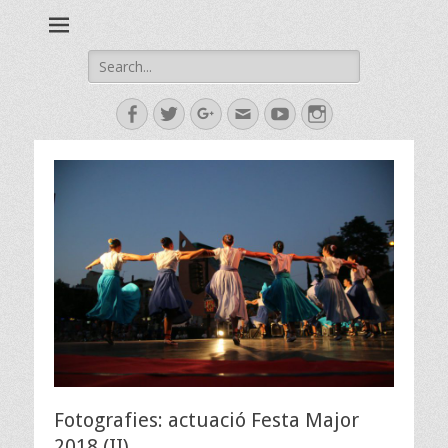
Esbart Egarenc del Social de Terrassa des de 1958
Esbart Egarenc
Search
for:
Facebook
Twitter
Googleplus
Email
YouTube
Instagram
Fotografies: actuació Festa Major
2018 (II)