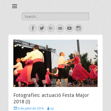
Esbart Egarenc del Social de Terrassa des de 1958
Esbart Egarenc
Search
for:
Facebook
Twitter
Googleplus
Email
YouTube
Instagram
Fotografies: actuació Festa Major
2018 (I)
Posted
Author
6 de juliol de 2018
rp