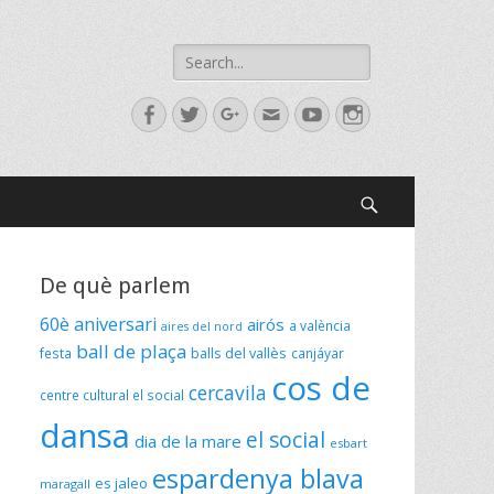
De què parlem
60è aniversari
airós
a valència
aires del nord
ball de plaça
festa
balls del vallès
canjáyar
cos de
cercavila
centre cultural el social
dansa
el social
dia de la mare
esbart
espardenya blava
es jaleo
maragall