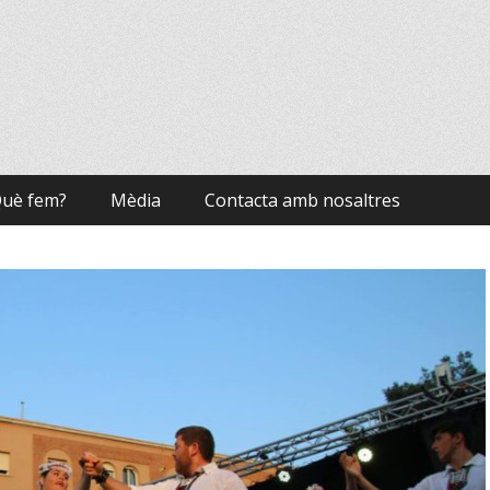
uè fem?
Mèdia
Contacta amb nosaltres