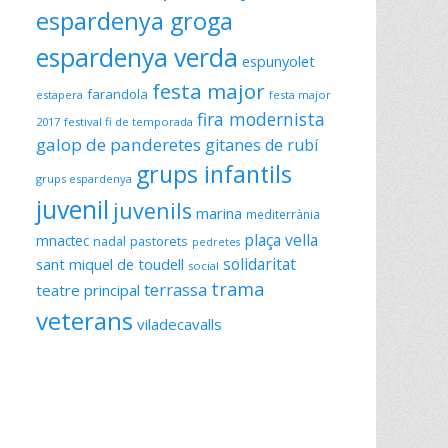
espardenya groga
espardenya verda
espunyolet
festa major
farandola
estapera
festa major
fira modernista
2017
festival fi de temporada
galop de panderetes
gitanes de rubí
grups infantils
grups espardenya
juvenil
juvenils
marina
mediterrània
plaça vella
mnactec
nadal
pastorets
pedretes
solidaritat
sant miquel de toudell
social
trama
terrassa
teatre principal
veterans
viladecavalls