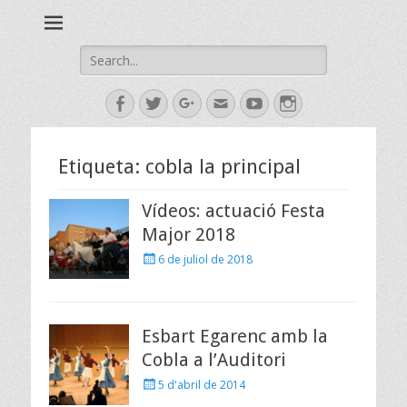
Esbart Egarenc del Social de Terrassa des de 1958
Esbart Egarenc
Search
for:
Facebook
Twitter
Googleplus
Email
YouTube
Instagram
Etiqueta:
cobla la principal
Vídeos: actuació Festa
Major 2018
Posted
6 de juliol de 2018
on
Esbart Egarenc amb la
Cobla a l’Auditori
Posted
5 d'abril de 2014
on