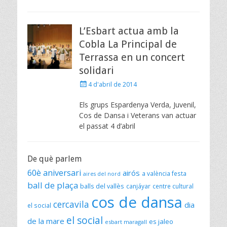
L’Esbart actua amb la
Cobla La Principal de
Terrassa en un concert
solidari
Posted
4 d'abril de 2014
on
Els grups Espardenya Verda, Juvenil,
Cos de Dansa i Veterans van actuar
el passat 4 d’abril
De què parlem
60è aniversari
airós
a valència festa
aires del nord
ball de plaça
balls del vallès
canjáyar
centre cultural
cos de dansa
cercavila
dia
el social
el social
de la mare
es jaleo
esbart maragall