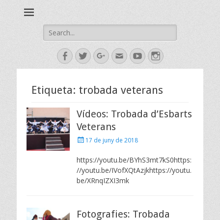
Esbart Egarenc del Social de Terrassa des de 1958
Esbart Egarenc
Search
for:
Facebook
Twitter
Googleplus
Email
YouTube
Instagram
Etiqueta:
trobada veterans
Vídeos: Trobada d’Esbarts
Veterans
Posted
17 de juny de 2018
on
https://youtu.be/BYhS3mt7kS0https:
//youtu.be/IVofXQtAzjkhttps://youtu.
be/XRnqIZXI3mk
Fotografies: Trobada