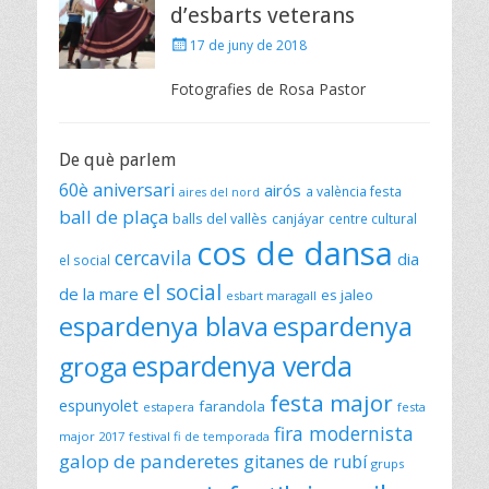
d’esbarts veterans
Posted
17 de juny de 2018
on
Fotografies de Rosa Pastor
De què parlem
60è aniversari
airós
a valència festa
aires del nord
ball de plaça
balls del vallès
canjáyar
centre cultural
cos de dansa
cercavila
dia
el social
el social
de la mare
es jaleo
esbart maragall
espardenya blava
espardenya
espardenya verda
groga
festa major
espunyolet
farandola
estapera
festa
fira modernista
major 2017
festival fi de temporada
galop de panderetes
gitanes de rubí
grups