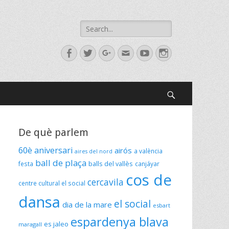
Search
for:
Facebook
Twitter
Googleplus
Email
YouTube
Instagram
Search
De què parlem
60è aniversari
airós
a valència
aires del nord
ball de plaça
festa
balls del vallès
canjáyar
cos de
cercavila
centre cultural el social
dansa
el social
dia de la mare
esbart
espardenya blava
es jaleo
maragall