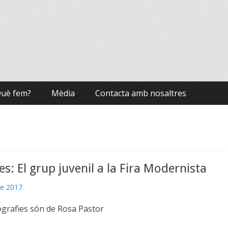
uè fem?
Mèdia
Contacta amb nosaltres
es: El grup juvenil a la Fira Modernista
de 2017
ografies són de Rosa Pastor