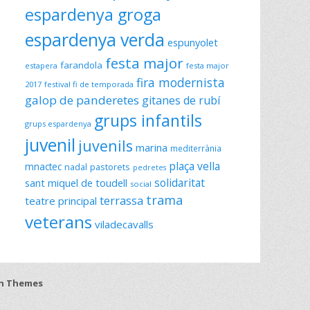
espardenya groga
espardenya verda
espunyolet
festa major
farandola
estapera
festa major
fira modernista
2017
festival fi de temporada
galop de panderetes
gitanes de rubí
grups infantils
grups espardenya
juvenil
juvenils
marina
mediterrània
plaça vella
mnactec
nadal
pastorets
pedretes
solidaritat
sant miquel de toudell
social
trama
terrassa
teatre principal
veterans
viladecavalls
h Themes