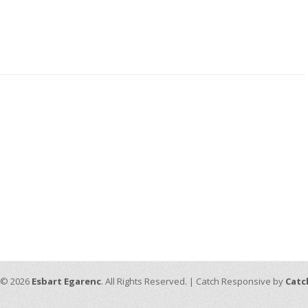
 © 2026
Esbart Egarenc
. All Rights Reserved. | Catch Responsive by
Catc