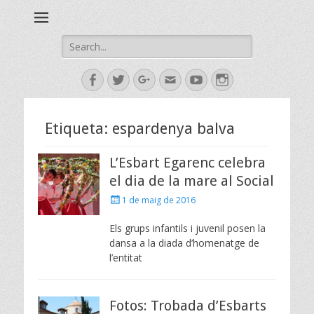
Esbart Egarenc del Social de Terrassa des de 1958
Esbart Egarenc
Search
for:
Facebook
Twitter
Googleplus
Email
YouTube
Instagram
Etiqueta:
espardenya balva
L’Esbart Egarenc celebra
el dia de la mare al Social
Posted
1 de maig de 2016
on
Els grups infantils i juvenil posen la
dansa a la diada d’homenatge de
l’entitat
Fotos: Trobada d’Esbarts