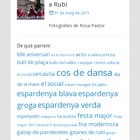
a Rubí
Posted
31 de maig de 2015
on
Fotografies de Rosa Pastor
De què parlem
60è aniversari
airós
a valència festa
aires del nord
ball de plaça
balls del vallès
canjáyar
centre cultural
cos de dansa
cercavila
dia
el social
el social
de la mare
es jaleo
esbart maragall
espardenya blava
espardenya
espardenya verda
groga
festa major
espunyolet
farandola
estapera
festa
fira modernista
major 2017
festival fi de temporada
galop de panderetes
gitanes de rubí
grups