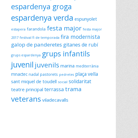
espardenya groga
espardenya verda
espunyolet
festa major
farandola
estapera
festa major
fira modernista
2017
festival fi de temporada
galop de panderetes
gitanes de rubí
grups infantils
grups espardenya
juvenil
juvenils
marina
mediterrània
plaça vella
mnactec
nadal
pastorets
pedretes
solidaritat
sant miquel de toudell
social
trama
terrassa
teatre principal
veterans
viladecavalls