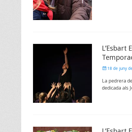
L’Esbart 
Tempora
Posted
18 de juny d
on
La pedrera de
dedicada als J
L’Esbart 