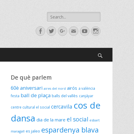
Search
for:
Facebook
Twitter
Googleplus
Email
YouTube
Instagram
Search
De què parlem
60è aniversari
airós
a valència
aires del nord
ball de plaça
festa
balls del vallès
canjáyar
cos de
cercavila
centre cultural el social
dansa
el social
dia de la mare
esbart
espardenya blava
es jaleo
maragall