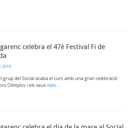
Egarenc celebra el 47è Festival Fi de
da
e 2016
l grup del Social acaba el curs amb una gran celebració
ocs Olímpics i els seus
més…
Egarenc celebra el dia de la mare al Social