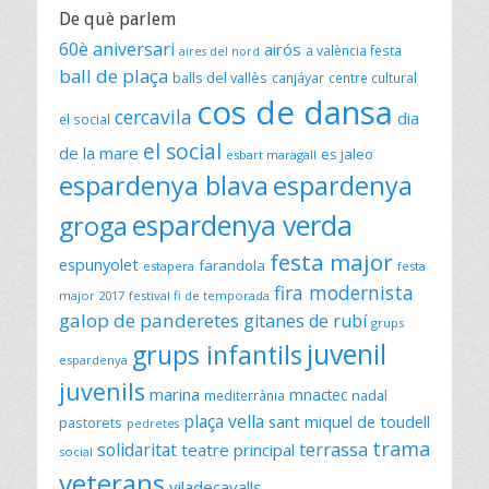
De què parlem
60è aniversari
airós
a valència festa
aires del nord
ball de plaça
balls del vallès
canjáyar
centre cultural
cos de dansa
cercavila
dia
el social
el social
de la mare
es jaleo
esbart maragall
espardenya blava
espardenya
espardenya verda
groga
festa major
espunyolet
farandola
estapera
festa
fira modernista
major 2017
festival fi de temporada
galop de panderetes
gitanes de rubí
grups
juvenil
grups infantils
espardenya
juvenils
marina
mnactec
mediterrània
nadal
plaça vella
sant miquel de toudell
pastorets
pedretes
trama
solidaritat
terrassa
teatre principal
social
veterans
viladecavalls