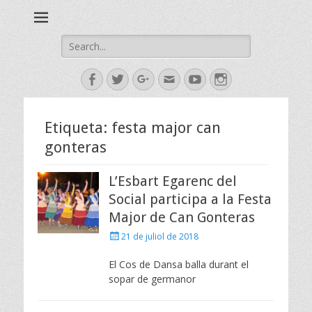
Esbart Egarenc del Social de Terrassa des de 1958
Esbart Egarenc
Search
for:
Facebook
Twitter
Googleplus
Email
YouTube
Instagram
Etiqueta:
festa major can
gonteras
L’Esbart Egarenc del
Social participa a la Festa
Major de Can Gonteras
Posted
21 de juliol de 2018
on
El Cos de Dansa balla durant el
sopar de germanor