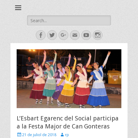
Esbart Egarenc del Social de Terrassa des de 1958
Esbart Egarenc
Search
for:
Facebook
Twitter
Googleplus
Email
YouTube
Instagram
L’Esbart Egarenc del Social participa
a la Festa Major de Can Gonteras
Posted
Author
21 de juliol de 2018
rp