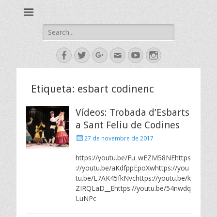
Esbart Egarenc del Social de Terrassa des de 1958
Esbart Egarenc
Search
for:
Facebook
Twitter
Googleplus
Email
YouTube
Instagram
Etiqueta:
esbart codinenc
Vídeos: Trobada d’Esbarts
a Sant Feliu de Codines
Posted
27 de novembre de 2017
on
https://youtu.be/Fu_wEZM58NEhttps
://youtu.be/aKdfppEpoXwhttps://you
tu.be/L7AK45fkNvchttps://youtu.be/k
ZIRQLaD__Ehttps://youtu.be/54nwdq
LuNPc