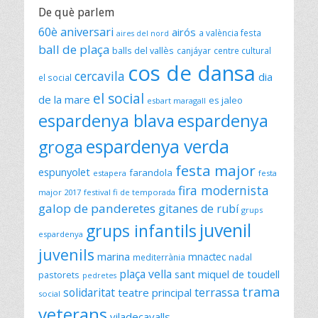
De què parlem
60è aniversari
airós
a valència festa
aires del nord
ball de plaça
balls del vallès
canjáyar
centre cultural
cos de dansa
cercavila
dia
el social
el social
de la mare
es jaleo
esbart maragall
espardenya blava
espardenya
espardenya verda
groga
festa major
espunyolet
farandola
estapera
festa
fira modernista
major 2017
festival fi de temporada
galop de panderetes
gitanes de rubí
grups
juvenil
grups infantils
espardenya
juvenils
marina
mnactec
mediterrània
nadal
plaça vella
sant miquel de toudell
pastorets
pedretes
trama
solidaritat
terrassa
teatre principal
social
veterans
viladecavalls