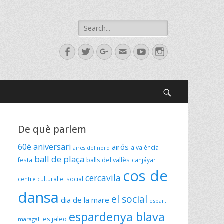
De què parlem
60è aniversari
airós
a valència
aires del nord
ball de plaça
festa
balls del vallès
canjáyar
cos de
cercavila
centre cultural el social
dansa
el social
dia de la mare
esbart
espardenya blava
es jaleo
maragall