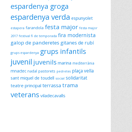
espardenya groga
espardenya verda
espunyolet
festa major
farandola
estapera
festa major
fira modernista
2017
festival fi de temporada
galop de panderetes
gitanes de rubí
grups infantils
grups espardenya
juvenil
juvenils
marina
mediterrània
plaça vella
mnactec
nadal
pastorets
pedretes
solidaritat
sant miquel de toudell
social
trama
terrassa
teatre principal
veterans
viladecavalls