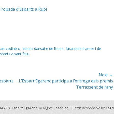
Trobada d'Esbarts a Rubí
art codinenc
,
esbart dansaire de llinars
,
farandola d'amor i de
sbarts a sant feliu
Next →
esbarts
L’Esbart Egarenc participa a l’entrega dels premis
Terrassenc de l’any
 © 2026
Esbart Egarenc
. All Rights Reserved. | Catch Responsive by
Catc