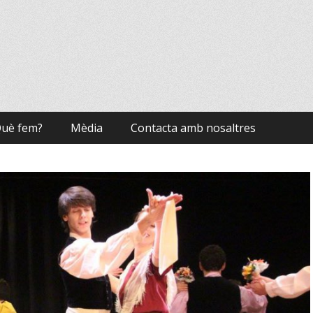
uè fem?
Mèdia
Contacta amb nosaltres