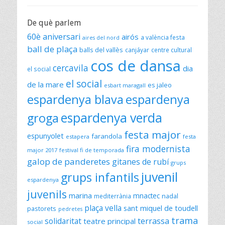
De què parlem
60è aniversari
airós
a valència festa
aires del nord
ball de plaça
balls del vallès
canjáyar
centre cultural
cos de dansa
cercavila
dia
el social
el social
de la mare
es jaleo
esbart maragall
espardenya blava
espardenya
espardenya verda
groga
festa major
espunyolet
farandola
estapera
festa
fira modernista
major 2017
festival fi de temporada
galop de panderetes
gitanes de rubí
grups
juvenil
grups infantils
espardenya
juvenils
marina
mnactec
mediterrània
nadal
plaça vella
sant miquel de toudell
pastorets
pedretes
trama
solidaritat
terrassa
teatre principal
social