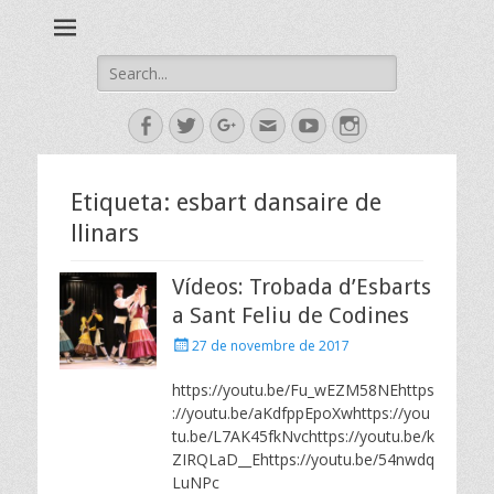
Esbart Egarenc del Social de Terrassa des de 1958
Esbart Egarenc
Search
for:
Facebook
Twitter
Googleplus
Email
YouTube
Instagram
Etiqueta:
esbart dansaire de
llinars
Vídeos: Trobada d’Esbarts
a Sant Feliu de Codines
Posted
27 de novembre de 2017
on
https://youtu.be/Fu_wEZM58NEhttps
://youtu.be/aKdfppEpoXwhttps://you
tu.be/L7AK45fkNvchttps://youtu.be/k
ZIRQLaD__Ehttps://youtu.be/54nwdq
LuNPc